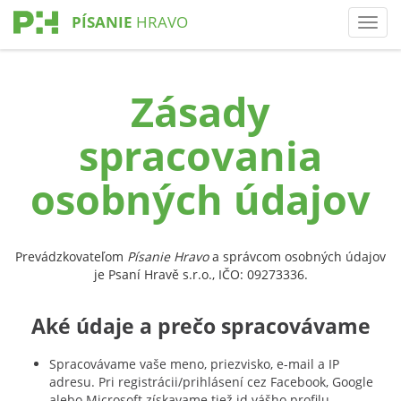
PÍSANIE
HRAVO
Toggl
Zásady
spracovania
osobných údajov
Prevádzkovateľom
Písanie Hravo
a správcom osobných údajov
je Psaní Hravě s.r.o., IČO: 09273336.
Aké údaje a prečo spracovávame
Spracovávame vaše meno, priezvisko, e-mail a IP
adresu. Pri registrácii/prihlásení cez Facebook, Google
alebo Microsoft získavame tiež id vášho profilu.