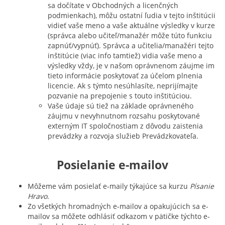
sa dočítate v Obchodných a licenčných
podmienkach), môžu ostatní ľudia v tejto inštitúcii
vidieť vaše meno a vaše aktuálne výsledky v kurze
(správca alebo učiteľ/manažér môže túto funkciu
zapnúť/vypnúť). Správca a učitelia/manažéri tejto
inštitúcie (viac info tamtiež) vidia vaše meno a
výsledky vždy, je v našom oprávnenom záujme im
tieto informácie poskytovať za účelom plnenia
licencie. Ak s týmto nesúhlasíte, neprijímajte
pozvanie na prepojenie s touto inštitúciou.
Vaše údaje sú tiež na základe oprávneného
záujmu v nevyhnutnom rozsahu poskytované
externým IT spoločnostiam z dôvodu zaistenia
prevádzky a rozvoja služieb Prevádzkovateľa.
Posielanie e-mailov
Môžeme vám posielať e-maily týkajúce sa kurzu
Písanie
Hravo
.
Zo všetkých hromadných e-mailov a opakujúcich sa e-
mailov sa môžete odhlásiť odkazom v pätičke týchto e-