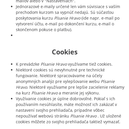
mailov alebo v "Nastaveniach".
Jednorazové e-maily určené len vám súvisiace s vaším
prechodom kurzom sa vypnúť nedajú. Sú súčasťou
poskytovania kurzu
Písanie Hravo
(ide napr. e-mail po
vytvorení účtu, e-mail po dokončení kurzu, e-mail o
skončenom pokuse o platbu).
Cookies
K prevádzke
Písanie Hravo
využívame tiež cookies.
Niektoré cookies sú nevyhnutné pre technické
fungovanie. Niektoré spracovávame na účely
anonymných analýz pre vylepšovanie webu
Písanie
Hravo
. Niektoré využívame pre lepšie zacielenie reklamy
na kurz
Písanie Hravo
a meranie jej výkonu.
Využívanie cookies je úplne dobrovoľné. Pokiaľ s ich
používaním nesúhlasíte, máte možnosť ich zakázať v
nastavení svojho prehliadača, prípadne vôbec
nepoužívať webovú stránku
Písanie Hravo
. Už uložené
cookies môžete zo svojho prehliadača taktiež vymazať.