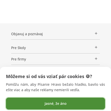
Objavuj a poznávaj
Pre školy
Pre firmy
Adaptovaná verzia
Môžeme si od vás vziať pár cookies 🍪?
Pomôžu nám, aby Písanie Hravo bežalo hladko, bavilo vás
Účet
ešte viac a aby naše reklamy nemierili vedľa.
Pre médiá
Jasné, že áno
Ochrana a zabezpečenie