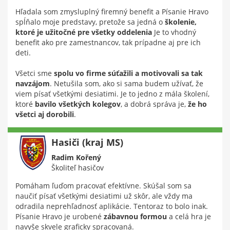
Hľadala som zmysluplný firemný benefit a Písanie Hravo
spĺňalo moje predstavy, pretože sa jedná o
školenie,
ktoré je užitočné pre všetky oddelenia
Je to vhodný
benefit ako pre zamestnancov, tak prípadne aj pre ich
deti.
Všetci sme
spolu vo firme súťažili a motivovali sa tak
navzájom
. Netušila som, ako si sama budem užívať, že
viem písať všetkými desiatimi. Je to jedno z mála školení,
ktoré
bavilo všetkých kolegov
, a dobrá správa je,
že ho
všetci aj dorobili
.
Hasiči (kraj MS)
Radim Kořený
Školiteľ hasičov
Pomáham ľuďom pracovať efektívne. Skúšal som sa
naučiť písať všetkými desiatimi už skôr, ale vždy ma
odradila neprehľadnosť aplikácie. Tentoraz to bolo inak.
Písanie Hravo je urobené
zábavnou formou
a celá hra je
navyše skvele graficky spracovaná.