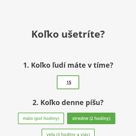
Koľko ušetríte?
1. Koľko ľudí máte v tíme?
2. Koľko denne píšu?
málo (pol hodiny)
stredne (2 hodiny)
veľa (3 hodiny a viac)