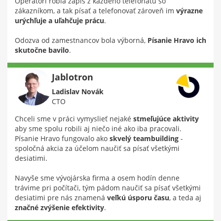
Operátori robia zápis z každého telefonátu so
zákazníkom, a tak písať a telefonovať zároveň im
výrazne
urýchľuje a uľahčuje prácu
.
Odozva od zamestnancov bola výborná,
Písanie Hravo ich
skutočne bavilo
.
Jablotron
Ladislav Novák
CTO
Chceli sme v práci vymyslieť nejaké
stmeľujúce aktivity
aby sme spolu robili aj niečo iné ako iba pracovali.
Písanie Hravo fungovalo ako
skvelý teambuilding
-
spoločná akcia za účelom naučiť sa písať všetkými
desiatimi.
Navyše sme vývojárska firma a osem hodín denne
trávime pri počítači, tým pádom naučiť sa písať všetkými
desiatimi pre nás znamená
veľkú úsporu času
, a teda aj
značné zvýšenie efektivity
.