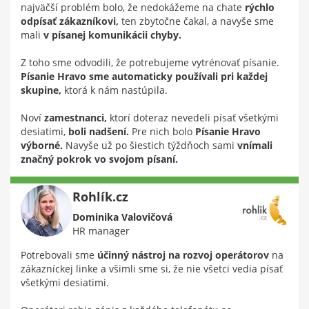
najväčší problém bolo, že nedokážeme na chate
rýchlo
odpísať zákazníkovi,
ten zbytočne čakal, a navyše sme
mali
v písanej komunikácii chyby.
Z toho sme odvodili, že potrebujeme vytrénovať písanie.
Písanie Hravo sme automaticky používali pri každej
skupine,
ktorá k nám nastúpila.
Noví
zamestnanci,
ktorí doteraz nevedeli písať všetkými
desiatimi,
boli nadšení.
Pre nich bolo
Písanie Hravo
výborné.
Navyše už po šiestich týždňoch sami
vnímali
značný pokrok vo svojom písaní.
Rohlík.cz
Dominika Valovičová
HR manager
Potrebovali sme
účinný nástroj na rozvoj operátorov
na
zákazníckej linke a všimli sme si, že nie všetci vedia písať
všetkými desiatimi.