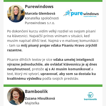
Purewindows
Marcela Glembová
konateľka spoločnosti
Purewindows s.r.o.
Po dokončení kurzu vidím veľký rozdiel vo svojom písaní
na klávesnici. Najväčší prínos vnímam v situácii, keď
musím napísať dlhší text. Najmä v e-mailovej komunikácii
- tam sa
môj písaný prejav vďaka Písaniu Hravo zrýchlil
razantne.
Písanie dlhších textov je síce
vďaka umelej inteligencii
výrazne jednoduchšie, ale ovládať klávesnicu je aj dnes
nevyhnutnosť,
pretože
aj s AI musím komunikovať
a
text, ktorý mi vytvorí,
upravovať, aby som sa dostala ku
kvalitnému výsledku
podľa svojich predstáv.
Bamboolik
Zuzana Hloušková
Majiteľka