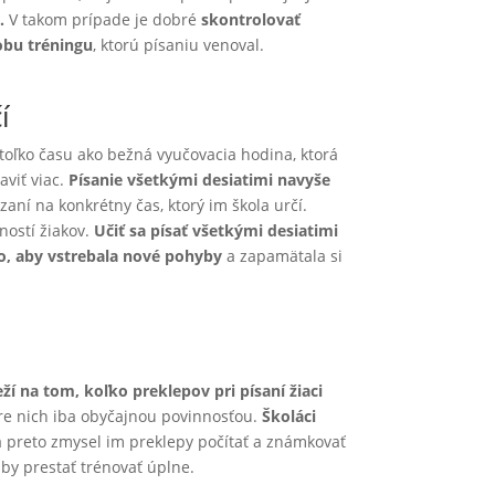
.
V takom prípade je dobré
skontrolovať
obu tréningu
, ktorú písaniu venoval.
í
toľko času ako bežná vyučovacia hodina, ktorá
viť viac.
Písanie všetkými desiatimi navyše
azaní na konkrétny čas, ktorý im škola určí.
žností žiakov.
Učiť sa písať všetkými desiatimi
to, aby vstrebala nové pohyby
a zapamätala si
ží na tom, koľko preklepov pri písaní žiaci
 pre nich iba obyčajnou povinnosťou.
Školáci
 preto zmysel im preklepy počítať a známkovať
i by prestať trénovať úplne.