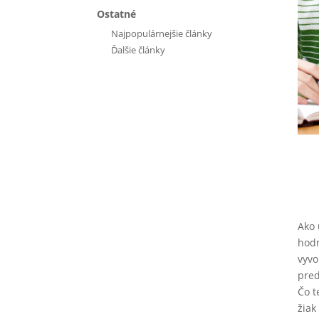
Ostatné
Najpopulárnejšie články
Ďalšie články
Ako 
hodn
vyvo
pred
Čo t
žiak