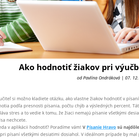
Ako hodnotiť žiakov pri výučb
od
Pavlína Ondráková
|
07. 12
učiteľ si možno kladiete otázku, ako vlastne žiakov hodnotiť v písaní
otia podľa presnosti písania, počtu chýb a výsledných percent. Tát
láva stres a to vedie k tomu, že žiaci nemajú písanie všetkými desia
sa nechcete.
eda v aplikácii hodnotiť? Poradíme vám!
V
Písanie Hravo
sú najdôle
 pri písaní všetkými desiatimi dosiahol. V ideálnom prípade by mal