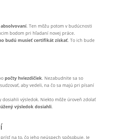
o absolvovaní
. Ten môžu potom v budúcnosti
ujúcim bodom pri hľadaní novej práce.
o budú musieť certifikát získať
. To ich bude
bo
počty hviezdičiek
. Nezabudnite sa so
dzovať, aby vedeli, na čo sa majú pri písaní
y dosiahli výsledok. Niekto môže úroveň zdolať
túžený výsledok dosiahli
.
í
prísť na to, čo jeho neúspech spôsobuje. Je