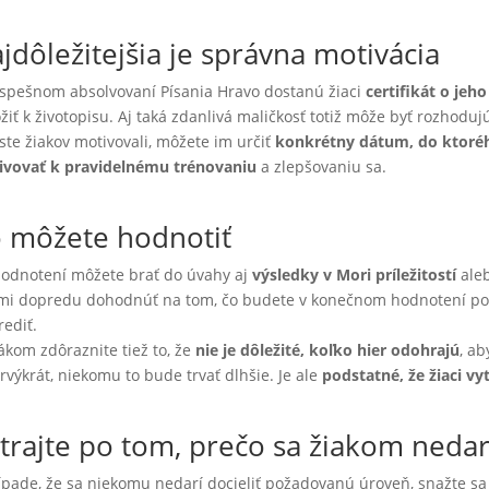
jdôležitejšia je správna motivácia
spešnom absolvovaní Písania Hravo dostanú žiaci
certifikát o jeh
ožiť k životopisu. Aj taká zdanlivá maličkosť totiž môže byť rozhod
ste žiakov motivovali, môžete im určiť
konkrétny dátum, do ktoréh
ivovať k pravidelnému trénovaniu
a zlepšovaniu sa.
 môžete hodnotiť
hodnotení môžete brať do úvahy aj
výsledky v Mori príležitostí
ale
mi dopredu dohodnúť na tom, čo budete v konečnom hodnotení posu
rediť.
ákom zdôraznite tiež to, že
nie je dôležité, koľko hier odohrajú
, ab
rvýkrát, niekomu to bude trvať dlhšie. Je ale
podstatné, že žiaci vy
trajte po tom, prečo sa žiakom nedar
ípade, že sa niekomu nedarí docieliť požadovanú úroveň, snažte sa 