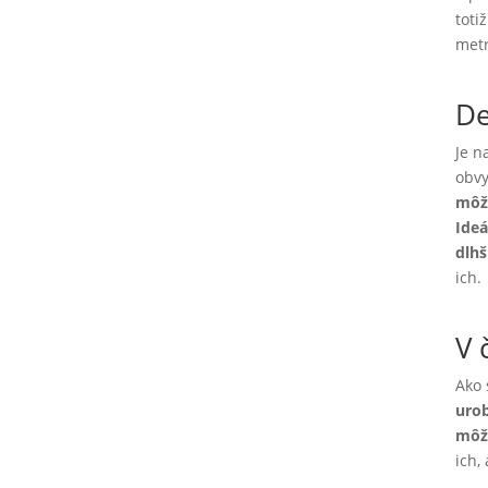
toti
metr
De
Je n
obvy
môž
Ideá
dlhš
ich.
V 
Ako 
urob
môž
ich,