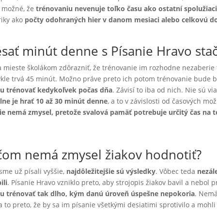
ž možné, že
trénovaniu nevenuje toľko času ako ostatní spolužiaci
iky ako
počty odohraných hier v danom mesiaci alebo celkovú d
sať minút denne s Písanie Hravo stač
a mieste školákom zdôrazniť, že trénovanie im rozhodne nezaberie 
kle trvá 45 minút. Možno práve preto ich potom trénovanie bude ba
u trénovať kedykoľvek počas dňa
. Závisí to iba od nich. Nie sú vi
lne je hrať 10 až 30 minút denne
, a to v závislosti od časových mo
ie nemá zmysel, pretože svalová pamäť potrebuje určitý čas na 
čom nemá zmysel žiakov hodnotiť?
sme už písali vyššie,
najdôležitejšie sú výsledky
. Vôbec teda
nezále
ili
. Písanie Hravo vzniklo preto, aby strojopis žiakov bavil a nebol
u trénovať tak dlho, kým danú úroveň úspešne nepokoria
. Nemá
 a to preto, že by sa im písanie všetkými desiatimi sprotivilo a mohl