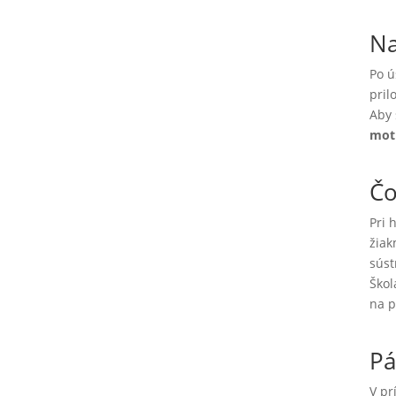
Na
Po ú
pril
Aby 
mot
Čo
Pri 
žiak
súst
Škol
na p
Pá
V pr