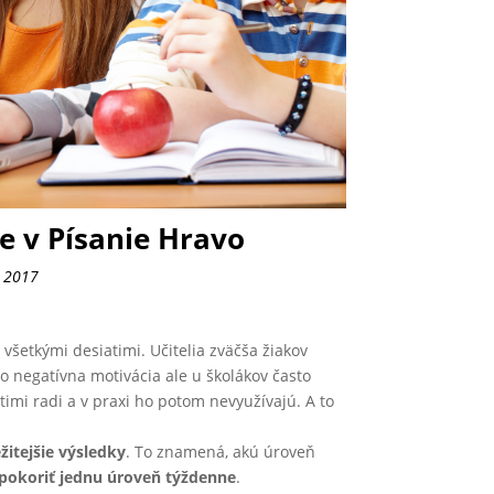
e v Písanie Hravo
. 2017
 všetkými desiatimi. Učitelia zväčša žiakov
o negatívna motivácia ale u školákov často
timi radi a v praxi ho potom nevyužívajú. A to
žitejšie výsledky
. To znamená, akú úroveň
pokoriť jednu úroveň týždenne
.