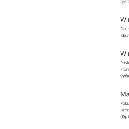
týmt
Wi
Druh
kláv
Wi
Posl
ktor
vyťu
Ma
Poki
pred
(Opt