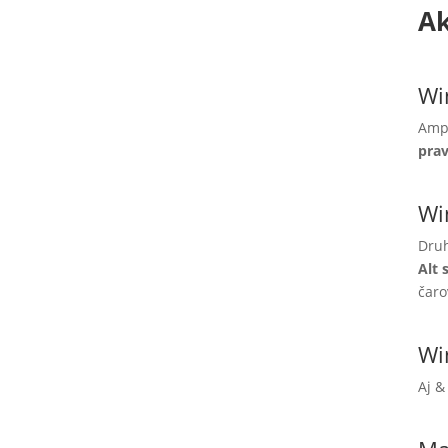
Ak
Wi
Ampe
prav
Wi
Druh
Alt 
čaro
Wi
Aj &