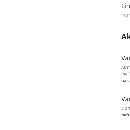
Li
Hash
Ak
Va
Ak n
malí
na 
Var
V pr
naťu