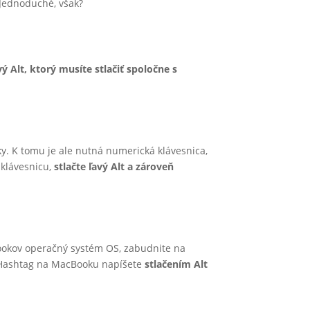
 Jednoduché, však?
vý Alt, ktorý musíte stlačiť spoločne s
y. K tomu je ale nutná numerická klávesnica,
klávesnicu,
stlačte ľavý Alt a zároveň
bookov operačný systém OS, zabudnite na
a. Hashtag na MacBooku napíšete
stlačením Alt