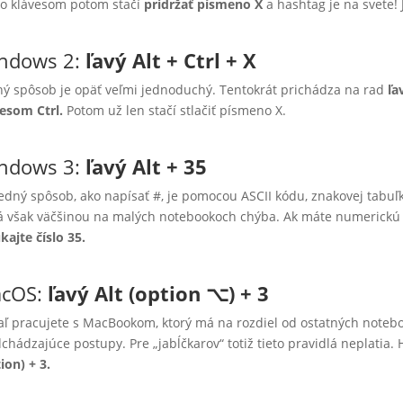
o klávesom potom stačí
pridržať písmeno X
a hashtag je na svete!
ndows 2:
ľavý Alt + Ctrl + X
ý spôsob je opäť veľmi jednoduchý. Tentokrát prichádza na rad
ľa
esom Ctrl.
Potom už len stačí stlačiť písmeno X.
ndows 3:
ľavý
Alt + 35
edný spôsob, ako napísať #, je pomocou ASCII kódu, znakovej tabuľk
á však väčšinou na malých notebookoch chýba. Ak máte numerickú 
kajte číslo 35.
cOS:
ľavý
Alt (option ⌥) + 3
aľ pracujete s MacBookom, ktorý má na rozdiel od ostatných note
chádzajúce postupy. Pre „jabĺčkarov“ totiž tieto pravidlá neplati
ion) + 3.