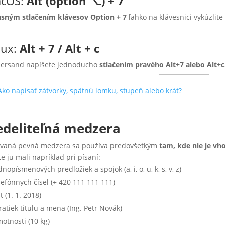
cOS:
Alt (option ⌥) + 7
sným stlačením klávesov Option + 7
ľahko na klávesnici vykúzlite
nux:
Alt + 7 / Alt + c
ersand napíšete jednoducho
stlačením pravého Alt+7 alebo Alt+c
Ako napísať zátvorky, spätnú lomku, stupeň alebo krát?
deliteľná medzera
vaná pevná medzera sa používa predovšetkým
tam, kde nie je vho
te ju mali napríklad pri písaní:
dnopísmenových predložiek a spojok (a, i, o, u, k, s, v, z)
lefónnych čísel (+ 420 111 111 111)
t (1. 1. 2018)
ratiek titulu a mena (Ing. Petr Novák)
otnosti (10 kg)