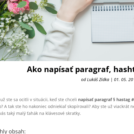
Ako napísať paragraf, hash
od
Lukáš Zídka
|
01. 05. 20
 už ste sa ocitli v situácii, keď ste chceli
napísať paragraf § hastag #
o? A tak ste ho nakoniec odniekiaľ skopírovali? Aby ste už viackrát
vás taký malý ťahák na klávesové skratky.
hly obsah: