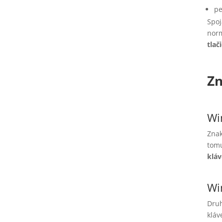
pe
Spoj
nor
tlač
Z
Wi
Znak
tomu
kláv
Wi
Druh
kláv