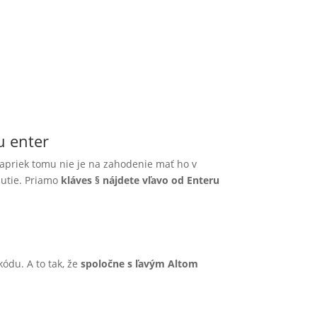
u enter
j napriek tomu nie je na zahodenie mať ho v
nutie. Priamo
kláves § nájdete vľavo od Enteru
ódu. A to tak, že
spoločne s ľavým Altom