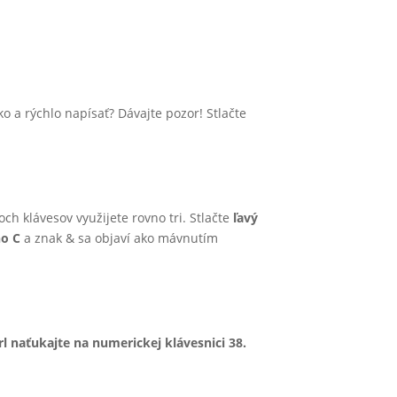
 a rýchlo napísať? Dávajte pozor! Stlačte
h klávesov využijete rovno tri. Stlačte
ľavý
no C
a znak & sa objaví ako mávnutím
l naťukajte na numerickej klávesnici 38.