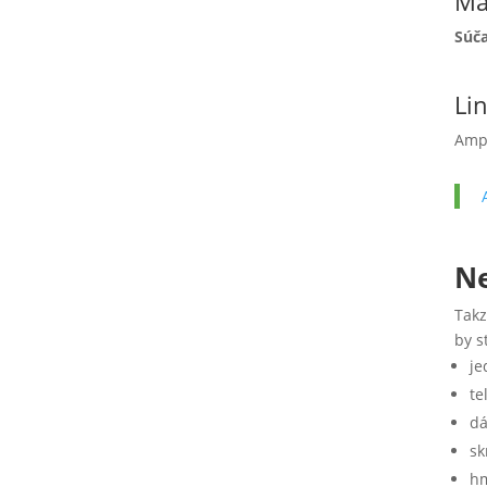
Ma
Súča
Li
Amp
Ne
Takz
by s
je
te
dá
sk
hm