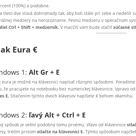
rcent (100%) a podobne.
a tieto dve slová dohromady tak, aby boli stále pri sebe a nedelili s
málnej medzery na nerozoznanie. Pevnú medzeru v operačnom sy
idiel Ctrl + Shift + medzerník.
V macOS vám bude stačiť
súčasné st
nak
Eura €
ndows 1:
Alt Gr + E
 eura je možné na klávesnici napísať rôznymi spôsobmi. Poradíme 
, že pracujete na notebooku bez numerickej klávesnice. Vpravo o
es E.
Stlačením týchto dvoch klávesov napíšete € behom okamihu.
ndows 2:
ľavý
Alt + Ctrl + E
ý spôsob je veľmi podobný tomu prvému. Vľavo od klávesnice
stla
esy, tretím prstom
stlačte na klávesnici E.
Týmto spôsobom napíšete