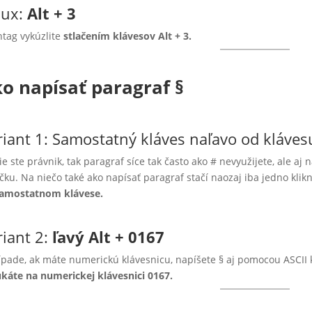
nux:
Alt + 3
tag vykúzlite
stlačením klávesov Alt + 3.
o napísať
p
aragraf
§
riant 1: Samostatný kláves naľavo od kláves
ie ste právnik, tak paragraf síce tak často ako # nevyužijete, ale a
čku. Na niečo také ako napísať paragraf stačí naozaj iba jedno klik
samostatnom klávese.
iant 2:
ľavý
Alt + 0167
ípade, ak máte numerickú klávesnicu, napíšete § aj pomocou ASCII k
káte na numerickej klávesnici 0167.