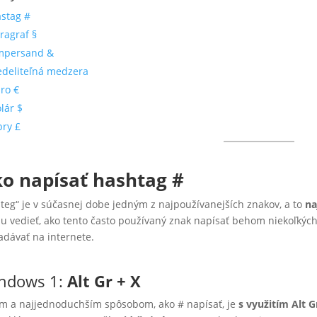
stag #
ragraf §
mpersand &
deliteľná medzera
ro €
lár $
bry £
o napísať hashtag #
teg“ je v súčasnej dobe jedným z najpoužívanejších znakov, a to
na
u vedieť, ako tento často používaný znak napísať behom niekoľkých
adávať na internete.
ndows 1:
Alt Gr + X
m a najjednoduchším spôsobom, ako # napísať, je
s využitím Alt 