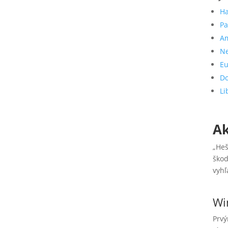
Ha
Pa
A
Ne
Eu
Do
Li
Ak
„Heš
škod
vyhľ
Wi
Prvý