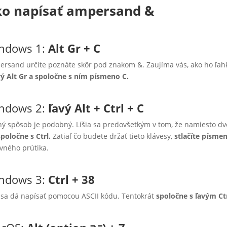
o napísať
a
mpersand
&
ndows 1:
Alt Gr + C
rsand určite poznáte skôr pod znakom &. Zaujíma vás, ako ho ľahko
ý Alt Gr a spoločne s ním písmeno C.
ndows 2:
ľavý
Alt + Ctrl + C
ý spôsob je podobný. Líšia sa predovšetkým v tom, že namiesto dvoc
spoločne s Ctrl.
Zatiaľ čo budete držať tieto klávesy,
stlačíte písme
vného prútika.
ndows 3:
Ctrl + 38
 sa dá napísať pomocou ASCII kódu. Tentokrát
spoločne s ľavým Ctr