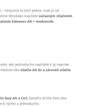
a – nevyzerá to totiž pekne. Inak je od
stéme Windows napíšete
súčasným stlačením
lačenie klávesov Alt + medzerník.
vám, ako jednoducho napíšete € aj napriek
d medzerníka
stlačte Alt Gr a zároveň stlačte
čte ľavý Alt a Ctrl.
Zatiaľčo držíte tieto dva
 € rýchlo a jednoducho.