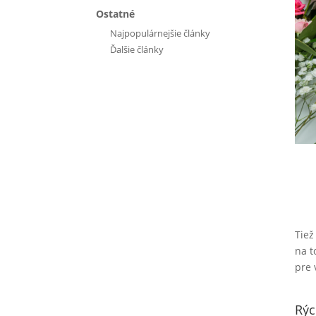
Ostatné
Najpopulárnejšie články
Ďalšie články
Tiež
na t
pre 
Rýc