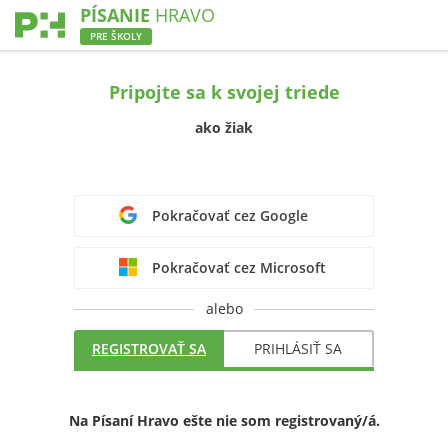
PÍSANIE
HRAVO
PRE ŠKOLY
Pripojte sa k svojej triede
ako žiak
Pokračovať cez Google
Pokračovať cez Microsoft
alebo
REGISTROVAŤ SA
PRIHLÁSIŤ SA
Na Písaní Hravo ešte nie som registrovaný/á.