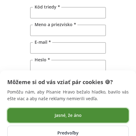
Kód triedy
*
Meno a priezvisko
*
E-mail
*
Heslo
*
Vytvorením účtu súhlasíte s
Môžeme si od vás vziať pár cookies 🍪?
obchodnými podmienkami
a
zásadami ochrany osobných údajov
.
Pomôžu nám, aby Písanie Hravo bežalo hladko, bavilo vás
ešte viac a aby naše reklamy nemierili vedľa.
Jasné, že áno
Predvoľby